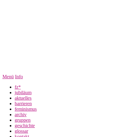
Menü
Info
fz*
jubiläum
aktuelles
barrieren
feminismus
archiv
gruppen
geschichte
glossar
kontakt