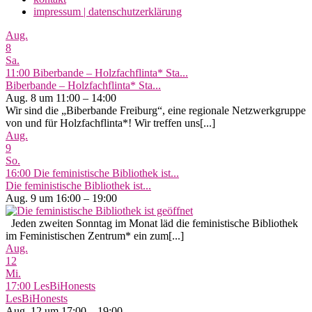
impressum | datenschutzerklärung
Aug.
8
Sa.
11:00
Biberbande – Holzfachflinta* Sta...
Biberbande – Holzfachflinta* Sta...
Aug. 8 um 11:00 – 14:00
Wir sind die „Biberbande Freiburg“, eine regionale Netzwerkgruppe
von und für Holzfachflinta*! Wir treffen uns[...]
Aug.
9
So.
16:00
Die feministische Bibliothek ist...
Die feministische Bibliothek ist...
Aug. 9 um 16:00 – 19:00
Jeden zweiten Sonntag im Monat läd die feministische Bibliothek
im Feministischen Zentrum* ein zum[...]
Aug.
12
Mi.
17:00
LesBiHonests
LesBiHonests
Aug. 12 um 17:00 – 19:00