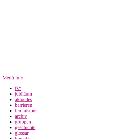
Menü
Info
fz*
jubiläum
aktuelles
barrieren
feminismus
archiv
gruppen
geschichte
glossar
kontakt